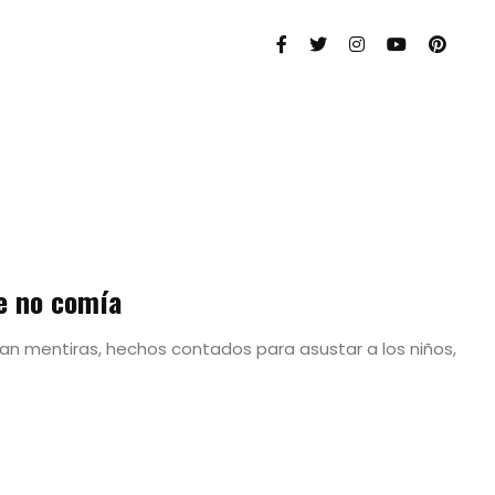
e no comía
n mentiras, hechos contados para asustar a los niños,
as