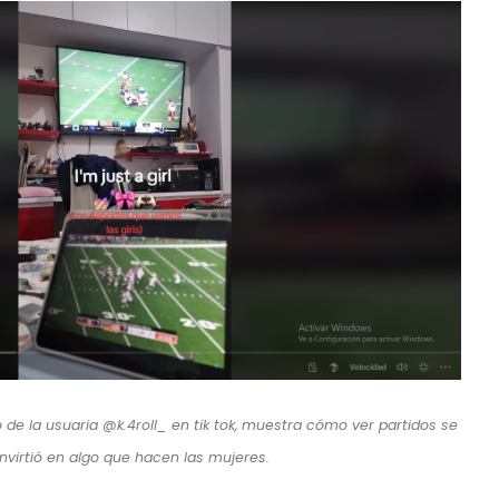
 de la usuaria @k.4roll_ en tik tok, muestra cómo ver partidos se
nvirtió en algo que hacen las mujeres.