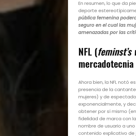
En resumen, lo que da pi
deporte estereotípicam
pública femenina poderos
seguro en el cual las muj
amenazadas por las críti
NFL (
feminst’s 
mercadotecnia 
Ahora bien, la NFL notó es
presencia de la cantant
mujeres) y de espectador
exponencialmente, y deci
obtener por sí mismo (en
fidelidad de marca con l
nombre de usuario a uno 
contenido explicativo de