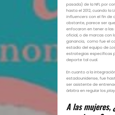
pasada) de la NFL por co
hasta el 2012, cuando la L
Influencers
con el fin de
obstante, parece ser que
enfocaron en tener a la
oficial, o de marcas con l
ganancia, como fue el ca
estadio del equipo de
Lo
estrategias específicas p
deporte tal cual.
En cuanto a la integració
estadounidense, fue has
ser asistente de entrena
árbitra en regular los
play
A las mujeres, 