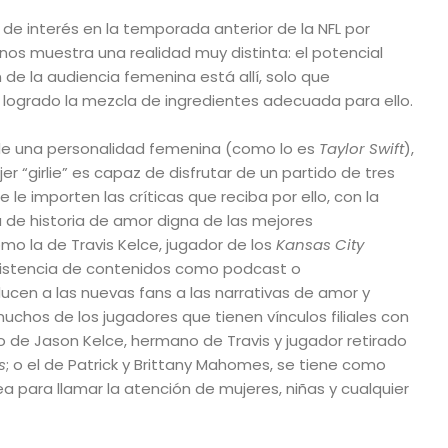
 de interés en la temporada anterior de la NFL por
nos muestra una realidad muy distinta: el potencial
 de la audiencia femenina está allí, solo que
logrado la mezcla de ingredientes adecuada para ello.
 de una personalidad femenina (como lo es
Taylor Swift
),
 “girlie” es capaz de disfrutar de un partido de tres
 le importen las críticas que reciba por ello, con la
a de historia de amor digna de las mejores
o la de Travis Kelce, jugador de los
Kansas City
as
existencia de contenidos como podcast o
cen a las nuevas fans a las narrativas de amor y
chos de los jugadores que tienen vínculos filiales con
o de Jason Kelce, hermano de Travis y jugador retirado
s
; o el de Patrick y Brittany Mahomes, se tiene como
a para llamar la atención de mujeres, niñas y cualquier