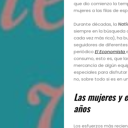
que dio comienzo la temp
mujeres a las filas de e
Durante décadas, la
Nati
siempre en la búsqueda d
cada vez más rica), ha bu
seguidores de diferentes
periódico
El Economista
consumo, esto es, que la
mercancía de algún equip
especiales para disfrutar 
no, sobre todo si es en un 
Las mujeres y e
años
Los esfuerzos más recie