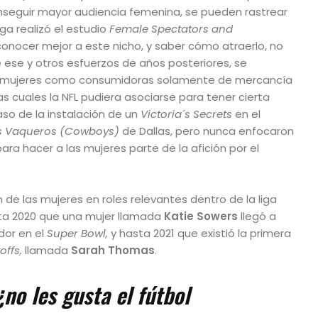
nseguir mayor audiencia femenina, se pueden rastrear
iga realizó el estudio
Female Spectators and
 conocer mejor a este nicho, y saber cómo atraerlo, no
 ese y otros esfuerzos de años posteriores, se
s mujeres como consumidoras solamente de mercancía
as cuales la NFL pudiera asociarse para tener cierta
so de la instalación de un
Victoria´s Secrets
en el
s Vaqueros (Cowboys)
de Dallas, pero nunca enfocaron
ara hacer a las mujeres parte de la afición por el
n de las mujeres en roles relevantes dentro de la liga
ta 2020 que una mujer llamada
Katie Sowers
llegó a
dor en el
Super Bowl,
y hasta 2021 que existió la primera
offs,
llamada
Sarah Thomas
.
¿no les gusta el fútbol